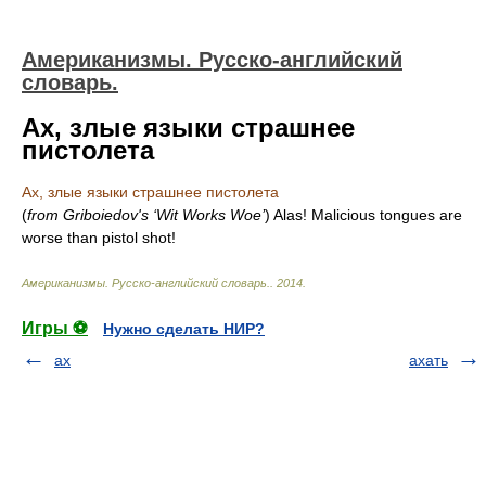
Американизмы. Русско-английский
словарь.
Ах, злые языки страшнее
пистолета
Ах, злые языки страшнее пистолета
(
from Griboiedov's ‘Wit Works Woe’
)
Alas! Malicious tongues are
worse than pistol shot!
Американизмы. Русско-английский словарь.
.
2014
.
Игры ⚽
Нужно сделать НИР?
ах
ахать