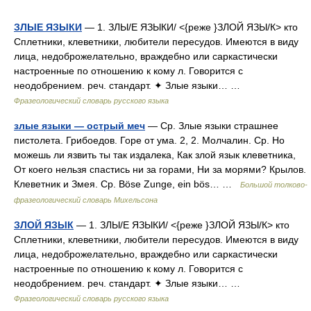
ЗЛЫЕ ЯЗЫКИ
— 1. ЗЛЫ/Е ЯЗЫКИ/ <{реже }ЗЛОЙ ЯЗЫ/К> кто
Сплетники, клеветники, любители пересудов. Имеются в виду
лица, недоброжелательно, враждебно или саркастически
настроенные по отношению к кому л. Говорится с
неодобрением. реч. стандарт. ✦ Злые языки… …
Фразеологический словарь русского языка
злые языки — острый меч
— Ср. Злые языки страшнее
пистолета. Грибоедов. Горе от ума. 2, 2. Молчалин. Ср. Но
можешь ли язвить ты так издалека, Как злой язык клеветника,
От коего нельзя спастись ни за горами, Ни за морями? Крылов.
Клеветник и Змея. Ср. Böse Zunge, ein bös… …
Большой толково-
фразеологический словарь Михельсона
ЗЛОЙ ЯЗЫК
— 1. ЗЛЫ/Е ЯЗЫКИ/ <{реже }ЗЛОЙ ЯЗЫ/К> кто
Сплетники, клеветники, любители пересудов. Имеются в виду
лица, недоброжелательно, враждебно или саркастически
настроенные по отношению к кому л. Говорится с
неодобрением. реч. стандарт. ✦ Злые языки… …
Фразеологический словарь русского языка