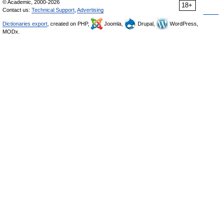
© Academic, 2000-2026
18+
Contact us:
Technical Support
,
Advertising
Dictionaries export
, created on PHP,
Joomla,
Drupal,
WordPress,
MODx.