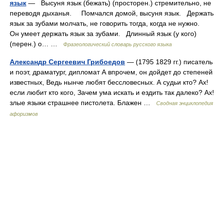
язык
— Высуня язык (бежать) (просторен.) стремительно, не
переводя дыханья. Помчался домой, высуня язык. Держать
язык за зубами молчать, не говорить тогда, когда не нужно.
Он умеет держать язык за зубами. Длинный язык (у кого)
(перен.) о… …
Фразеологический словарь русского языка
Александр Сергеевич Грибоедов
— (1795 1829 гг.) писатель
и поэт, драматург, дипломат А впрочем, он дойдет до степеней
известных, Ведь нынче любят бессловесных. А судьи кто? Ах!
если любит кто кого, Зачем ума искать и ездить так далеко? Ах!
злые языки страшнее пистолета. Блажен …
Сводная энциклопедия
афоризмов