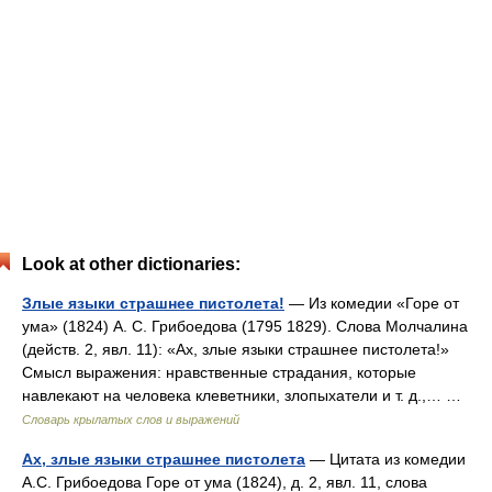
Look at other dictionaries:
Злые языки страшнее пистолета!
— Из комедии «Горе от
ума» (1824) А. С. Грибоедова (1795 1829). Слова Молчалина
(действ. 2, явл. 11): «Ах, злые языки страшнее пистолета!»
Смысл выражения: нравственные страдания, которые
навлекают на человека клеветники, злопыхатели и т. д.,… …
Словарь крылатых слов и выражений
Ах, злые языки страшнее пистолета
— Цитата из комедии
А.С. Грибоедова Горе от ума (1824), д. 2, явл. 11, слова